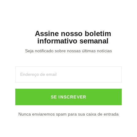
Assine nosso boletim
informativo semanal
Seja notificado sobre nossas últimas notícias
O conhecimento floresce no campo das histórias!
SE INSCREVER
Nunca enviaremos spam para sua caixa de entrada
ÚLTIMA POSTAGEM