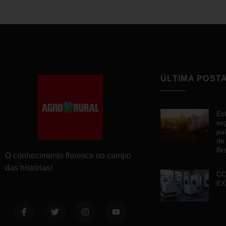
ÚLTIMA POST
Es
se
paí
de
Bra
O conhecimento floresce no campo
das histórias!
C
EX