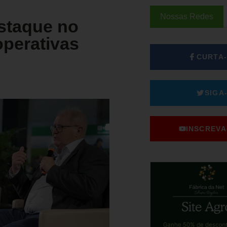
Nossas Redes
estaque no
perativas
CURTA
SIGA
INSCREVA