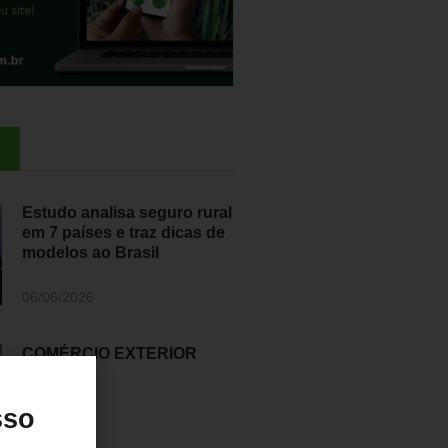
Estudo analisa seguro rural
em 7 países e traz dicas de
modelos ao Brasil
06/06/2026
COMÉRCIO EXTERIOR
06/06/2026
sso