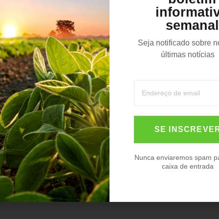
gência das cooperativas
informati
uação em cem municípios
semanal
investimento de R$1,25 bilhão
ta para produção de biodiesel,
Seja notificado sobre 
últimas notícias
as no Rio Grande do Sul. A
o que irá fortalecer as
gar valor à produção do nosso
a de chave em nível estadual,
alização na cadeia de
ica.
SE INSCREVE
aproximadamente 1 milhão de
s por ano. O início das obras
Nunca enviaremos spam p
caixa de entrada
ara janeiro de 2028. O
ase de construção, 150
os indiretos.