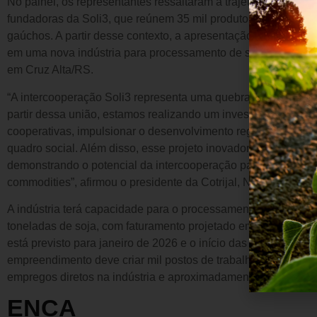
No painel, os representantes ressaltaram a trajetória e abran
fundadoras da Soli3, que reúnem 35 mil produtores e têm at
gaúchos. A partir desse contexto, a apresentação destacou o 
em uma nova indústria para processamento de soja, com plan
em Cruz Alta/RS.
“A intercooperação Soli3 representa uma quebra de paradigm
partir dessa união, estamos realizando um investimento robust
cooperativas, impulsionar o desenvolvimento regional e agre
quadro social. Além disso, esse projeto inovador é uma virad
demonstrando o potencial da intercooperação para a industri
commodities”, afirmou o presidente da Cotrijal, Nei César Man
A indústria terá capacidade para o processamento anual de 
toneladas de soja, com faturamento projetado em R$2,2 bilhõe
está previsto para janeiro de 2026 e o início das operações p
empreendimento deve criar mil postos de trabalho durante a f
empregos diretos na indústria e aproximadamente 500 empreg
ENCA