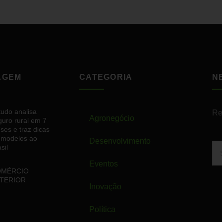
AGEM
CATEGORIA
N
tudo analisa
Re
Agronegócio
guro rural em 7
ses e traz dicas
 modelos ao
Desenvolvimento
sil
Eventos
OMÉRCIO
TERIOR
Inovação
Política