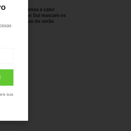
vo
Chuva intensa e calor
extremo no Sul marcam os
últimos dias do verão
nossas
17/03/2026
R
ara sua