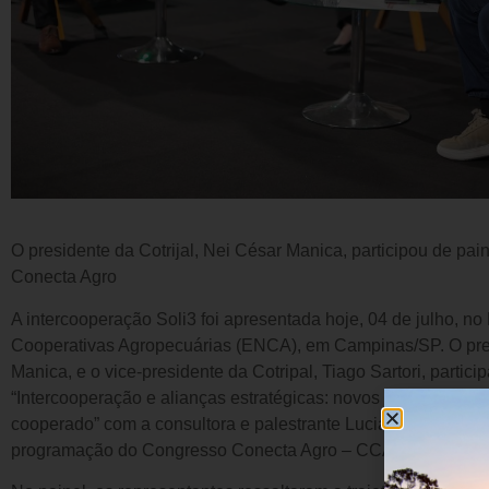
O presidente da Cotrijal, Nei César Manica, participou de pa
Conecta Agro
A intercooperação Soli3 foi apresentada hoje, 04 de julho, n
Cooperativas Agropecuárias (ENCA), em Campinas/SP. O presi
Manica, e o vice-presidente da Cotripal, Tiago Sartori, partici
“Intercooperação e alianças estratégicas: novos modelos de n
cooperado” com a consultora e palestrante Luciane de Medeir
programação do Congresso Conecta Agro – CCAgro, promovi