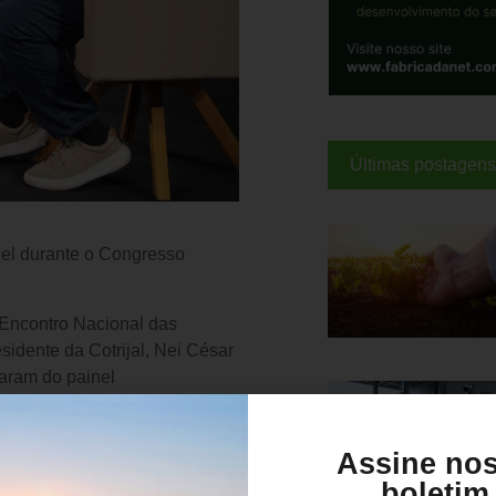
Últimas postagens
inel durante o Congresso
o Encontro Nacional das
dente da Cotrijal, Nei César
param do painel
egócios e valor para o
os. O evento faz parte da
do pelo Grupo Conecta.
Assine no
boletim