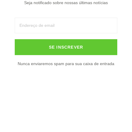
Seja notificado sobre nossas últimas notícias
SE INSCREVER
O conhecimento floresce no campo das histórias!
Nunca enviaremos spam para sua caixa de entrada
ÚLTIMA POSTAGEM
Estudo analisa seguro rural
em 7 países e traz dicas de
modelos ao Brasil