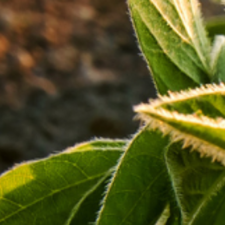
Recentemente, o Instituto Mato-grossense de Economia
Agropecuária (Imea) lançou a estimativa do Custo Operacional
Efetivo (COE) da soja para a safra 2024/2025, apresentando
um valor de R$ 5.704,70 por hectare no estado de Mato
Grosso.
Segundo o relatório, houve uma leve redução de 0,16% nas
despesas em comparação com a projeção anterior de janeiro
de 2024. Apesar disso, o COE ainda registra um aumento de
1,26% em relação à safra anterior.
Com os custos projetados para a safra 2024/2025
permanecendo altos e os preços futuros da soja ainda
enfrentando pressão, os produtores mato-grossenses podem
enfrentar um cenário desafiador na próxima temporada.
Ao analisar o Ponto de Equilíbrio (PE) para a safra, que
considera a média da produtividade das últimas cinco safras,
constata-se que o preço negociado em janeiro de 2024, de R$
96,05 por saca, já não cobre o custo do COE, estimado em R$
98,02 por saca.