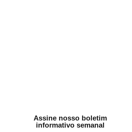
06/06/2026
Chuva intensa e calor
extremo no Sul marcam os
últimos dias do verão
17/03/2026
Assine nosso boletim
informativo semanal