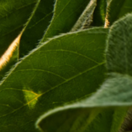
Diante dessas margens competitivas, os produtores podem ser
levados a tomar decisões cautelosas para o próximo ciclo. Uma
possível redução na área plantada, diminuição nos
investimentos e menor adoção de tecnologia agrícola poderiam
impactar negativamente o rendimento da safra.
Tags
Compartilhe esta postagem:
ANTERIOR
PRÓXIMO
Protesto de agricultores rompe barreira em Bruxelas
BRA Agroquímica Anuncia o Lançamento do Derrete: Novidade no Controle de Plantas Daninhas