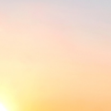
DESENVOLVIMENTO
,
DESTAQUE
Desafios à Vista: Custos Elevados
e Margens Ajustadas para os
Produtores de Soja em Mato
Grosso
Por
agrorural
27/02/2024