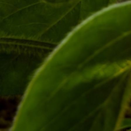
Deixe um comentário
O seu endereço de e-mail não será publicado.
Campos
obrigatórios são marcados com
*
Comentário
*
Nome
*