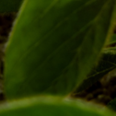
O seu endereço de e-mail não será publicado.
Campos
obrigatórios são marcados com
*
Comentário
*
Nome
*
E-mail
*