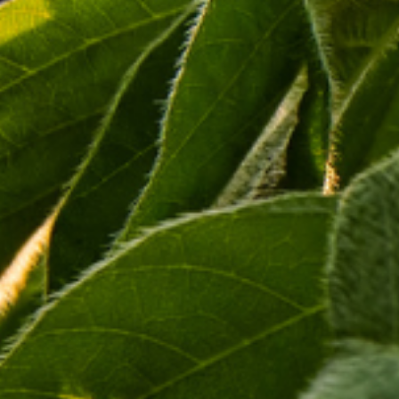
controle efetivo de doenças transmitidas por esses insetos. A
iniciativa ainda está em fase experimental, mas já despertou o
interesse de empresas especializadas na criação de mosquitos
estéreis, que poderiam arcar com os custos do serviço.
Expansão e Parcerias:
A Birdview, que já tem uma sólida experiência na realização de
voos para a liberação de biodefensivos em lavouras agrícolas,
agora busca expandir sua atuação para as áreas urbanas. A
empresa está em busca de parcerias estratégicas para
viabilizar a iniciativa, avaliando os custos e os prazos
necessários para que a intervenção tenha o efeito desejado.
Apoio do PIPE Empreendedor:
Participante do Programa de Treinamento em
Empreendedorismo de Alta Tecnologia (PIPE Empreendedor), a
Birdview recebeu suporte para validar seu projeto e torná-lo
atrativo para o mercado. Além de contribuir para o controle de
mosquitos transmissores de doenças, a tecnologia da Birdview
também pode ser adaptada para lançar sementes visando a