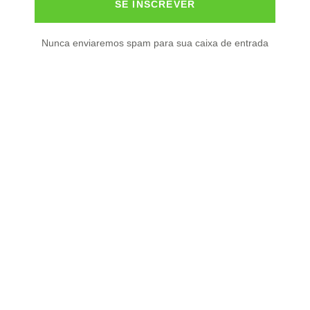
SE INSCREVER
Nunca enviaremos spam para sua caixa de entrada
O conhecimento floresce no campo das histórias!
ÚLTIMA POSTAGEM
Estudo analisa seguro rural
em 7 países e traz dicas de
modelos ao Brasil