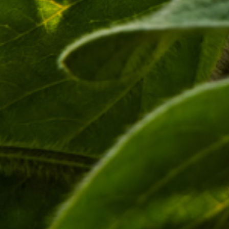
restauração de florestas, ampliando ainda mais seu potencial
impacto positivo.
Tags
Compartilhe esta postagem:
ANTERIOR
PRÓXIMO
Inovação da Embrapa: Acerola em Bebida Alcoólica Combate Desperdício e Gera Renda
Brasil propõe parceria com países africanos para combate ao desmatamento
Deixe um comentário