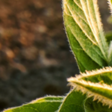
Paulo, está desenvolvendo uma tecnologia inovadora que pode
revolucionar o combate ao Aedes aegypti, mosquito transmissor
de doenças como dengue, febre amarela, chikungunya e zika.
Em parceria com a Embrapa Instrumentação e com o apoio do
Programa Fapesp Pesquisa Inovativa em Pequenas Empresas
(PIPE), a startup adaptou um sistema inicialmente voltado para
o controle de pragas agrícolas para ser utilizado na erradicação
dos mosquitos em áreas urbanas.
Como Funciona:
O sistema desenvolvido pela Birdview consiste em um conjunto
de drones equipados com um sistema modular de liberação e
embalagem. Esses drones são capazes de realizar a soltura
controlada de insetos adultos estéreis do Aedes aegypti em
áreas específicas, o que ajuda a reduzir a população desses
mosquitos transmissores de doenças.
Potencial e Impacto:
Ricardo Machado, cofundador da Birdview, enfatiza que essa
tecnologia tem o potencial de diminuir significativamente a
população de mosquitos, o que, por sua vez, contribuiria para o