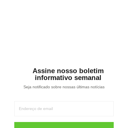
Chuva intensa e calor
extremo no Sul marcam os
últimos dias do verão
17/03/2026
Assine nosso boletim
informativo semanal
Seja notificado sobre nossas últimas notícias