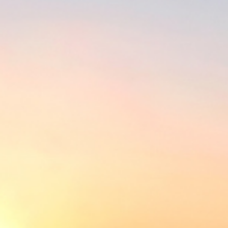
DESTAQUE
,
TECNOLOGIA
Startup Paulista Propõe Uso de
Drones no Combate ao Mosquito
da Dengue
Por
agrorural
27/02/2024