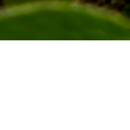
Nome
*
E-mail
*