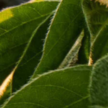
velocidade, segundo dados da ConectarAGRO.
A
partir do terceiro trimestre de 2024
, os clientes da Case IH
e New Holland no país terão acesso ao serviço, que vai permitir
a utilização de diversas ferramentas digitais para otimizar a
produção e a gestão das propriedades agrícolas.
De acordo com a CNH, ele será oferecido através de um
terminal testado e projetado para suportar condições climáticas
extremas e vibrações e choques produzidos por equipamentos
e atividades agrícolas.
“A tecnologia de satélite ajuda a resolver desafios complexos de
conectividade para explorações agrícolas de difícil acesso, mas
nem todos os fornecedores são iguais. A Intelsat se destaca por
sua profunda experiência, bem como pela qualidade e
confiabilidade de seus serviços e ofertas de terminais
industriais. Eles entendem o que significa ser robusto. Estamos
ansiosos para atender clientes em todo o mundo com suas
soluções”, afirmou
Marc Kermisch, diretor Digital e de
Informações da CNH
.
“Como a primeira empresa de comunicações via satélite a