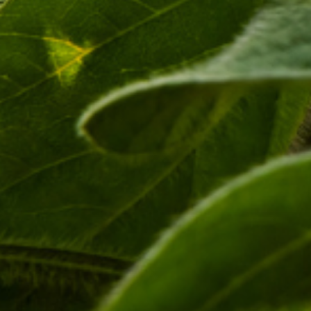
fornecer conectividade multiórbita a agricultores de todo o
mundo, a parceria da Intelsat com a CNH irá desbloquear novas
capacidades nos locais mais remotos através da nossa
plataforma de comunicações”, disse
Dave Wajsgras, CEO da
Intelsat
.
“Provamos que terminais robustos e construídos sob medida,
que podem acessar múltiplas órbitas de satélite de qualquer
lugar da Terra, oferecem a mais alta confiabilidade de rede,
maior rendimento e a melhor experiência do usuário”,
complementou.
Além disso, a Intelsat está expandindo seu centro de operações
no Brasil e investindo em nova capacidade de satélite para
oferecer suporte aos no país.
Detalhes financeiros do acordo, incluindo o custo dos serviços
para os agricultores, não foram divulgados pelas empresas.
Gabriel Azevedo