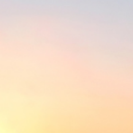
AGRONEGÓCIO
,
DESENVOLVIMENTO
,
INOVAÇÃO
CNH Industrial e Intelsat desafiam
SpaceX e John Deere na corrida
por internet via satélite na
agricultura
Por
agrorural
02/07/2025