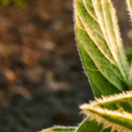
sede em Luxemburgo, para oferecer serviços de internet móvel
em áreas remotas.
Saiba em primeira mão informações sobre agricultura,
pecuária, economia e previsão do tempo
.
Siga o Canal
Rural no WhatsApp
!
A iniciativa coloca a
CNH Industrial
na corrida espacial para a
conectividade agrícola por satélite, ao lado da rival
John Deere,
que já firmou parceria com a SpaceX
, do bilionário Elon Musk.
A CNH e a Intelsat pretendem lançar seus serviços meses antes
da SpaceX e John Deere, prevista apenas para o final de 2024.
Internet no campo
Segundo a CNH, a empresa será “a primeira a fornecer aos
agricultores acesso abrangente à internet por meio de um
serviço robusto de comunicações por satélite”.
A iniciativa, inédita no setor, visa atender à demanda brasileira
de conectividade no campo, onde apenas 19% da área
disponível para uso agrícola possui acesso à internet de alta