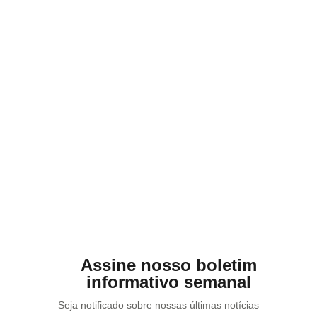
Últimas postagens
Estudo analisa seguro rural
em 7 países e traz dicas de
modelos ao Brasil
06/06/2026
COMÉRCIO EXTERIOR
06/06/2026
Assine nosso boletim
informativo semanal
Seja notificado sobre nossas últimas notícias