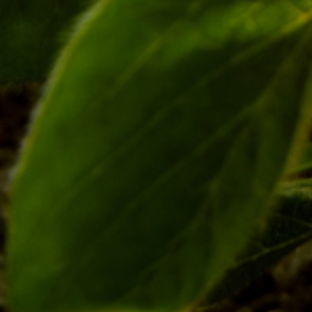
Tags
Compartilhe esta postagem:
ANTERIOR
PRÓXIMO
Abertura da Colheita da Noz-Pecã traz pedido de união e valorização dos preços
Biotecnologia impulsiona produtividade das lavouras baiana
Deixe um comentário
O seu endereço de e-mail não será publicado.
Campos
obrigatórios são marcados com
*
Comentário
*