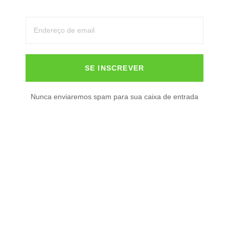
Chuva intensa e calor
extremo no Sul marcam os
últimos dias do verão
17/03/2026
SE INSCREVER
Nunca enviaremos spam para sua caixa de entrada