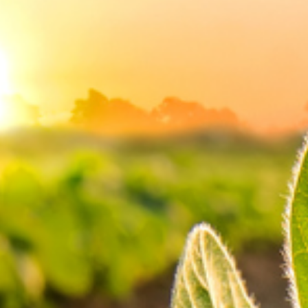
A partir do terceiro trimestre de 2024, os clientes da Case IH e
New Holland no Brasil terão acesso ao serviço de internet por
satélite
A
CNH Industrial, detentora das marcas de máquinas
agrícolas New Holland Agriculture e Case IH
, anunciou nesta
segunda-feira (29), uma parceria com a
Intelsat
, uma das
maiores redes de comunicação por satélite do mundo, com